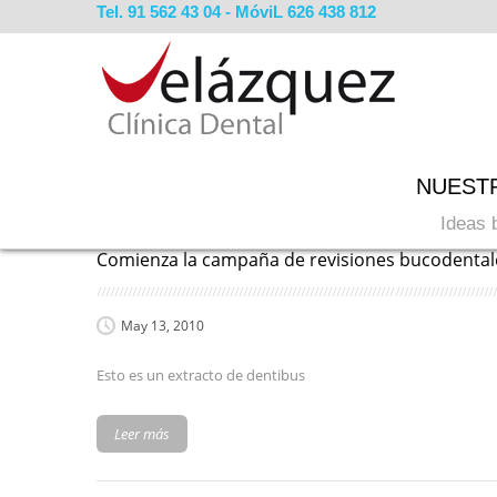
Tel. 91 562 43 04 - MóviL 626 438 812
NUEST
BLOG ARCHIVES
You are here:
Ideas 
Comienza la campaña de revisiones bucodentale
May 13, 2010
Esto es un extracto de dentibus
Leer más