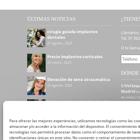
ÚLTIMAS NOTICIAS
¿TIENE
cirugía guiada implantes
Llámanos
dentales
Tel. 91 56
21 agosto, 2023
O te llam
Precio implantes corticales
20 marzo, 2023
DÓNDE
Elevación de seno atraumática
25 agosto, 2022
C/Velázqu
Madrid
Bu
de León), L1
Implantes dentales sin cirugía:
de Balboa sa
cirugía guiada
27 abril, 2021
Para ofrecer las mejores experiencias, utilizamos tecnologías como las co
almacenar y/o acceder a la información del dispositivo. El consentimiento 
tecnologías nos permitirá procesar datos como el comportamiento de nave
identificaciones únicas en este sitio. No consentir o retirar el consentimien