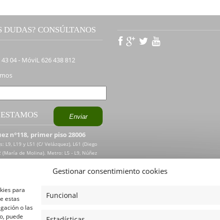
S DUDAS? CONSÚLTANOS
2 43 04 - MóviL 626 438 812
amos
 ESTAMOS
ez nº118, primer piso 28006
s: L9, L19 y L51 (C/ Velázquez), L61 (Diego
2 (María de Molina). Metro: L5 - L9, Núñez
lida a c/ Velázquez esq. Juan Bravo.
Gestionar consentimiento cookies
okies para
Funcional
de estas
gación o las
to, puede
Estadísticas