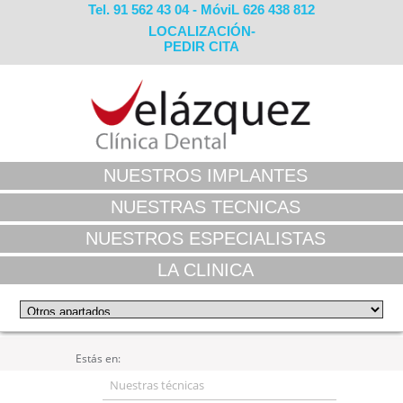
Tel. 91 562 43 04 - MóviL 626 438 812
LOCALIZACIÓN-
PEDIR CITA
NUESTROS IMPLANTES
NUESTRAS TECNICAS
NUESTROS ESPECIALISTAS
LA CLINICA
Estás en:
Nuestras técnicas