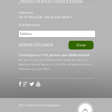
¿TIENES DUDAS? CONSÚLTANOS
Llámanos
Tel. 91 562 43 04 - MóviL 626 438 812
O te llamamos
DÓNDE ESTAMOS
C/Velázquez nº118, primer piso 28006 Madrid
Bus: L9, L19 y L51 (C/ Velázquez), L61 (Diego de León), L12
(María de Molina). Metro: L5 - L9, Núñez de Balboa salida a c/
Velázquez esq. Juan Bravo.
2017 © Clínica Dental Velázquez