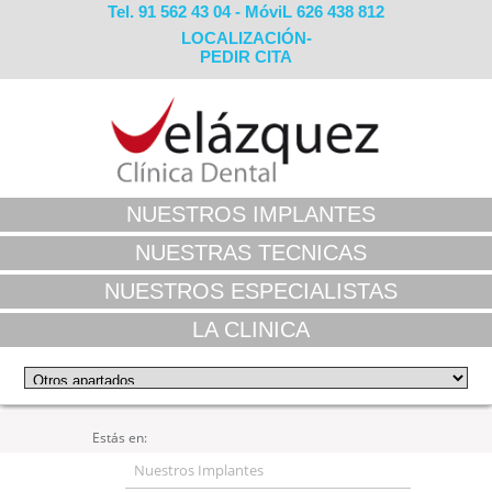
Tel. 91 562 43 04 - MóviL 626 438 812
LOCALIZACIÓN-
PEDIR CITA
NUESTROS IMPLANTES
NUESTRAS TECNICAS
NUESTROS ESPECIALISTAS
LA CLINICA
Estás en:
Nuestros Implantes