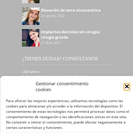
Elevación de seno atraumática
25 agosto, 2022
Implantes dentales sin cirugía:
cirugía guiada
27 abril, 2021
¿TIENES DUDAS? CONSÚLTANOS
Llámanos
Tel. 91 562 43 04 - MóviL 626 438 812
Gestionar consentimiento
O te llamamos
cookies
Para ofrecer las mejores experiencias, utilizamos tecnologías como las
cookies para almacenar y/o acceder a la información del dispositivo. El
DÓNDE ESTAMOS
consentimiento de estas tecnologías nos permitirá procesar datos como el
comportamiento de navegación o las identificaciones únicas en este sitio.
C/Velázquez nº118, primer piso 28006 Madrid
No consentir o retirar el consentimiento, puede afectar negativamente a
ciertas características y funciones.
Bus: L9, L19 y L51 (C/ Velázquez), L61 (Diego de León), L12