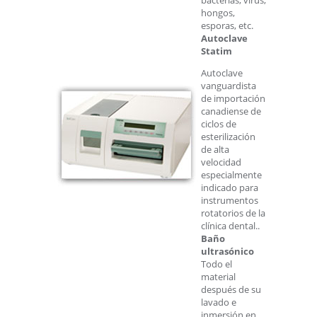
bacterias, virus,
hongos,
esporas, etc.
Autoclave
Statim
Autoclave
vanguardista
de importación
canadiense de
ciclos de
esterilización
de alta
velocidad
especialmente
indicado para
instrumentos
rotatorios de la
clínica dental..
Baño
ultrasónico
Todo el
material
después de su
lavado e
inmersión en