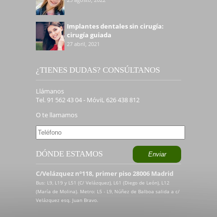
Implantes dentales sin cirugía:
cirugía guiada
27 abril, 2021
¿TIENES DUDAS? CONSÚLTANOS
Llámanos
Tel. 91 562 43 04 - MóviL 626 438 812
O te llamamos
DÓNDE ESTAMOS
C/Velázquez nº118, primer piso 28006 Madrid
Bus: L9, L19 y L51 (C/ Velázquez), L61 (Diego de León), L12
(María de Molina). Metro: L5 - L9, Núñez de Balboa salida a c/
Velázquez esq. Juan Bravo.