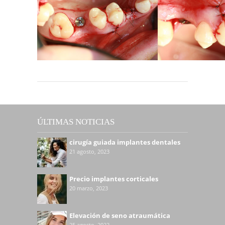
ÚLTIMAS NOTICIAS
cirugía guiada implantes dentales
21 agosto, 2023
Precio implantes corticales
20 marzo, 2023
Elevación de seno atraumática
25 agosto, 2022