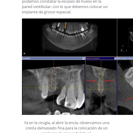
podemos constatar la escasez de hueso en la
pared vestibular, con lo que debemos colocar un
implante de grosor especial.
Ya en la cirugía, al abrir la encía, observamos una
cresta demasiado fina para la colocación de un