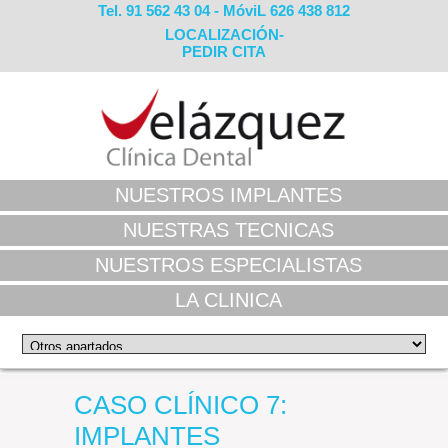
Tel. 91 562 43 04 - MóviL 626 438 812
LOCALIZACIÓN-
PEDIR CITA
NUESTROS IMPLANTES
NUESTRAS TECNICAS
NUESTROS ESPECIALISTAS
LA CLINICA
CASO CLÍNICO 7:
IMPLANTES