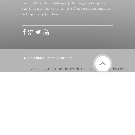
Bus: L9, L19 y L51 (C/ Velázquez), L61 (Diego de León), L12
(María de Molina). Metro: L5 - L9, Núñez de Balboa salida a c/
Velázquez esq. Juan Bravo.
2017 © Clínica Dental Velázquez
Aviso legal
|
Condiciones de uso
|
Política de privacidad