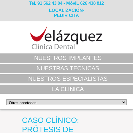
Tel. 91 562 43 04 - MóviL 626 438 812
LOCALIZACIÓN-
PEDIR CITA
NUESTROS IMPLANTES
NUESTRAS TECNICAS
NUESTROS ESPECIALISTAS
LA CLINICA
CASO CLÍNICO:
PRÓTESIS DE