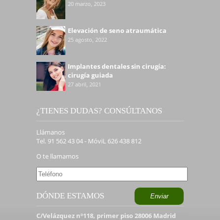
20 marzo, 2023
Elevación de seno atraumática
25 agosto, 2022
Implantes dentales sin cirugía:
cirugía guiada
27 abril, 2021
¿TIENES DUDAS? CONSÚLTANOS
Llámanos
Tel. 91 562 43 04 - MóviL 626 438 812
O te llamamos
DÓNDE ESTAMOS
C/Velázquez nº118, primer piso 28006 Madrid