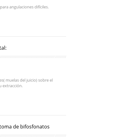
ara angulaciones difíciles.
al:
s( muelas del juicio) sobre el
u extracción.
 toma de bifosfonatos