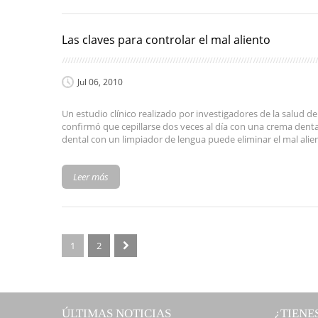
Las claves para controlar el mal aliento
Jul 06, 2010
Un estudio clínico realizado por investigadores de la salud de
confirmó que cepillarse dos veces al día con una crema dental 
dental con un limpiador de lengua puede eliminar el mal alie
Leer más
1
2
ÚLTIMAS NOTICIAS
¿TIENE