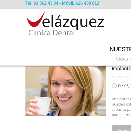
Tel. 91 562 43 04 - MóviL 626 438 812
NUEST
ESTADÍSTICAS
You are here:
Ideas 
Implante
Dic 05,
Implantes d
pueden colo
capacita pa
parecer muy
Leer más