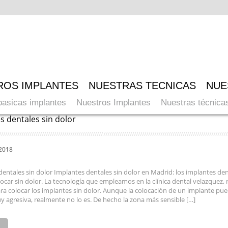
ROS IMPLANTES
NUESTRAS TECNICAS
NUE
basicas implantes
Nuestros Implantes
Nuestras técnica
s dentales sin dolor
 2018
entales sin dolor Implantes dentales sin dolor en Madrid: los implantes den
car sin dolor. La tecnología que empleamos en la clínica dental velazquez,
ra colocar los implantes sin dolor. Aunque la colocación de un implante pu
 agresiva, realmente no lo es. De hecho la zona más sensible […]