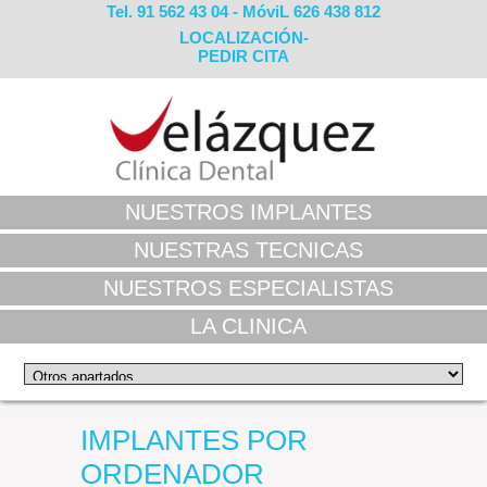
Tel. 91 562 43 04 - MóviL 626 438 812
LOCALIZACIÓN-
PEDIR CITA
NUESTROS IMPLANTES
NUESTRAS TECNICAS
NUESTROS ESPECIALISTAS
LA CLINICA
IMPLANTES POR
ORDENADOR