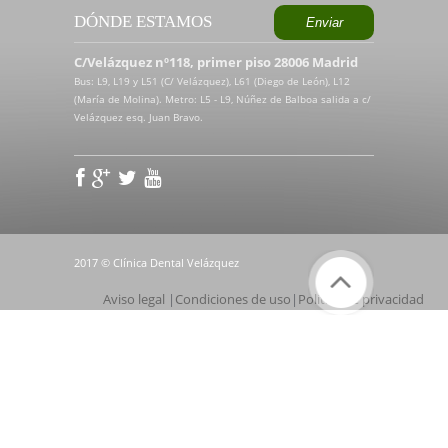
DÓNDE ESTAMOS
C/Velázquez nº118, primer piso 28006 Madrid
Bus: L9, L19 y L51 (C/ Velázquez), L61 (Diego de León), L12
(María de Molina). Metro: L5 - L9, Núñez de Balboa salida a c/
Velázquez esq. Juan Bravo.
2017 © Clínica Dental Velázquez
Aviso legal
|
Condiciones de uso
|
Política de privacidad