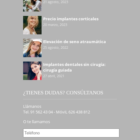
21 agosto, 2023
Precio implantes corticales
20 marzo, 2023
Elevación de seno atraumática
25 agosto, 2022
Implantes dentales sin cirugía:
cirugía guiada
27 abril, 2021
¿TIENES DUDAS? CONSÚLTANOS
Llámanos
Tel. 91 562 43 04 - MóviL 626 438 812
O te llamamos