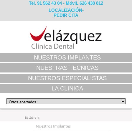
Tel. 91 562 43 04 - MóviL 626 438 812
LOCALIZACIÓN-
PEDIR CITA
NUESTROS IMPLANTES
NUESTRAS TECNICAS
NUESTROS ESPECIALISTAS
LA CLINICA
Estás en:
Nuestros Implantes